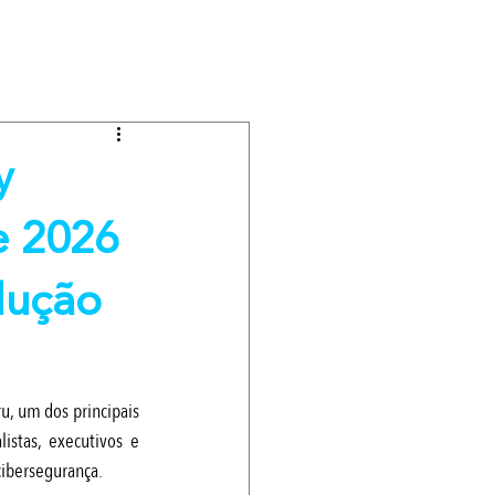
y
e 2026
lução
, um dos principais 
stas, executivos e 
cibersegurança.