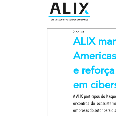
2 de jun.
ALIX mar
Americas
e reforç
em ciber
A ALIX participou do Kaspe
encontros do ecossistema
empresas do setor para dis